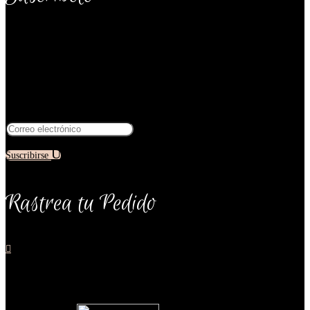
Recibe noticias y descuentos especiales en tu lencería.
Muchas Gracias recibe tu código de descuento
en lencería en tu correo electrónico
Suscribirse
Rastrea tu Pedido

Rastrea tu pedido, dale click en el ícono y revisa el estado de tu lencería y
donde se encuentra.