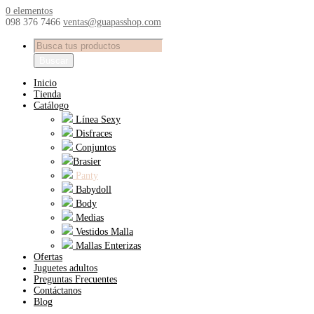
0 elementos
098 376 7466
ventas@guapasshop.com
Búsqueda
de
Buscar
productos
Inicio
Tienda
Catálogo
Línea Sexy
Disfraces
Conjuntos
Brasier
Panty
Babydoll
Body
Medias
Vestidos Malla
Mallas Enterizas
Ofertas
Juguetes adultos
Preguntas Frecuentes
Contáctanos
Blog