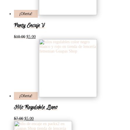
¡Oferta!
Panty Encaje V
El
El
$
10.00
$
5.00
precio
precio
original
actual
era:
es:
$10.00.
$5.00.
¡Oferta!
Hilo Regulable Llano
El
El
$
7.00
$
5.00
precio
precio
original
actual