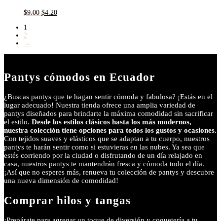
El
El
$
9.00
$
4.20
precio
precio
1
original
actual
2
era:
es:
→
$9.00.
$4.20.
Pantys cómodos en Ecuador
¿Buscas pantys que te hagan sentir cómoda y fabulosa? ¡Estás en el
lugar adecuado! Nuestra tienda ofrece una amplia variedad de
pantys diseñados para brindarte la máxima comodidad sin sacrificar
el estilo.
Desde los estilos clásicos hasta los más modernos,
nuestra colección tiene opciones para todos los gustos y ocasiones.
Con tejidos suaves y elásticos que se adaptan a tu cuerpo, nuestros
pantys te harán sentir como si estuvieras en las nubes. Ya sea que
estés corriendo por la ciudad o disfrutando de un día relajado en
casa, nuestros pantys te mantendrán fresca y cómoda todo el día.
¡Así que no esperes más, renueva tu colección de pantys y descubre
una nueva dimensión de comodidad!
Comprar hilos y tangas
¡Prepárate para agregar un toque de diversión y coquetería a tu