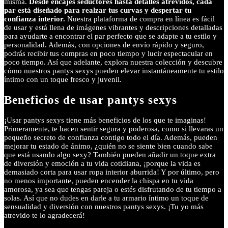
misma.
Desde encajes seductores hasta detalles atrevidos, cada
par está diseñado para realzar tus curvas y despertar tu
confianza interior.
Nuestra plataforma de compra en línea es fácil
de usar y está llena de imágenes vibrantes y descripciones detalladas
para ayudarte a encontrar el par perfecto que se adapte a tu estilo y
personalidad. Además, con opciones de envío rápido y seguro,
podrás recibir tus compras en poco tiempo y lucir espectacular en
poco tiempo. Así que adelante, explora nuestra colección y descubre
cómo nuestros pantys sexys pueden elevar instantáneamente tu estilo
íntimo con un toque fresco y juvenil.
Beneficios de usar pantys sexys
¡Usar pantys sexys tiene más beneficios de los que te imaginas!
Primeramente, te hacen sentir segura y poderosa, como si llevaras un
pequeño secreto de confianza contigo todo el día. Además, pueden
mejorar tu estado de ánimo, ¿quién no se siente bien cuando sabe
que está usando algo sexy? También pueden añadir un toque extra
de diversión y emoción a tu vida cotidiana, ¡porque la vida es
demasiado corta para usar ropa interior aburrida! Y por último, pero
no menos importante, pueden encender la chispa en tu vida
amorosa, ya sea que tengas pareja o estés disfrutando de tu tiempo a
solas. Así que no dudes en darle a tu armario íntimo un toque de
sensualidad y diversión con nuestros pantys sexys. ¡Tu yo más
atrevido te lo agradecerá!