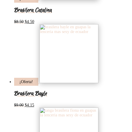
Brasilera Catalina
El
El
$
8.50
$
4.50
precio
precio
original
actual
era:
es:
$8.50.
$4.50.
¡Oferta!
Brasilera Bayle
El
El
$
9.00
$
4.15
precio
precio
original
actual
era:
es:
$9.00.
$4.15.