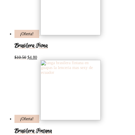
¡Oferta!
Brasilera Fiona
El
El
$
10.50
$
4.80
precio
precio
original
actual
era:
es:
$10.50.
$4.80.
¡Oferta!
Brasilera Fintana