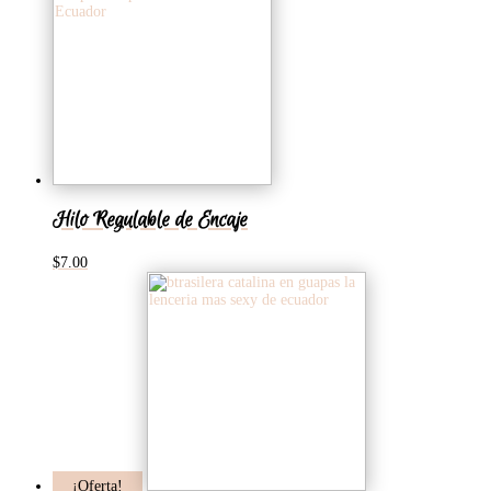
era:
es:
$7.00.
$5.00.
Hilo Regulable de Encaje
$
7.00
¡Oferta!