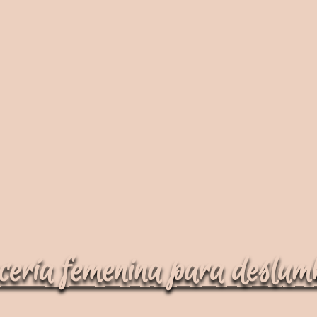
cería femenina para deslum