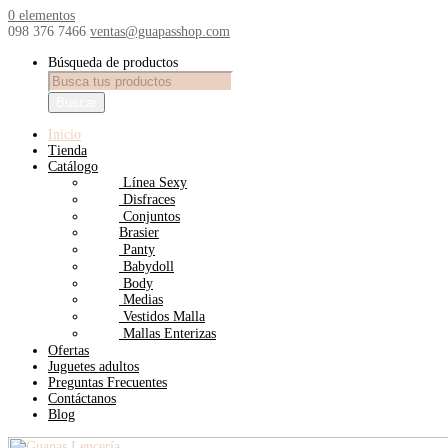
0 elementos
098 376 7466
ventas@guapasshop.com
Búsqueda de productos
Buscar
Inicio
Tienda
Catálogo
Línea Sexy
Disfraces
Conjuntos
Brasier
Panty
Babydoll
Body
Medias
Vestidos Malla
Mallas Enterizas
Ofertas
Juguetes adultos
Preguntas Frecuentes
Contáctanos
Blog